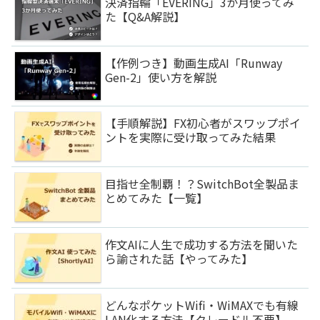
決済指輪「EVERING」3か月使ってみ
た【Q&A解説】
【作例つき】動画生成AI「Runway
Gen-2」使い方を解説
【手順解説】FX初心者がスワップポイ
ントを実際に受け取ってみた結果
目指せ全制覇！？SwitchBot全製品ま
とめてみた【一覧】
作文AIに人生で成功する方法を聞いた
ら諭された話【やってみた】
どんなポケットWifi・WiMAXでも有線
LAN化する方法【クレードル不要】