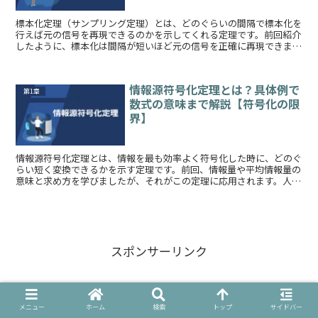
標本化定理（サンプリング定理）とは、どのぐらいの間隔で標本化を
行えば元の信号を再現できるのかを示してくれる定理です。前回紹介
したように、標本化は間隔が短いほど元の信号を正確に再現できます
が、その分データ量が大きくなってしまいます。...
情報源符号化定理とは？具体例で
第1章
数式の意味まで解説【符号化の限
界】
情報源符号化定理とは、情報を最も効率よく符号化した時に、どのぐ
らい短く変換できるかを示す定理です。前回、情報量や平均情報量の
意味と求め方を学びましたが、それがこの定理に応用されます。人は
効率の良い方法を探し続けるものですが...
スポンサーリンク
メニュー
ホーム
検索
トップ
サイドバー