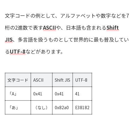
文字コードの例として、アルファベットや数字などを7
桁の2進数で表す
ASCII
や、日本語も含まれる
Shift
JIS
、多言語を扱うものとして世界的に最も普及してい
る
UTF-8
などがあります。
文字コード
ASCII
Shift JIS
UTF-8
「A」
0x41
0x41
41
「あ」
（なし）
0x82a0
E38182