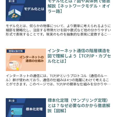
モデル化とは？図や具体例で徹底
第1章
解説【ネットワークモデル・オイ
ラー路】
モデル化とは、何らかの物事について、より簡単に考えられるように
細部を簡略化し、注目する特徴だけを図や数式など他の分かりやすい
形式で表現することです。現実のものを抽象的な表現に変換すること
で、コンピューターでも扱いやすくなります。当...
インターネット通信の階層構造を
情報試験対策
図で理解しよう【TCP/IP・カプセ
ル化とは】
インターネットの通信には、TCP/IPというプロトコル（通信のルー
ル）群が使われており、通信の仕組みは4つの階層にわけて考えるこ
とができます。このページでは、TCP/IPの簡単な仕組みを分かりやす
く解説しつつ、インターネットの通信...
標本化定理（サンプリング定理）
第1章
とは？なぜ必要なのかから徹底解
説【図解】