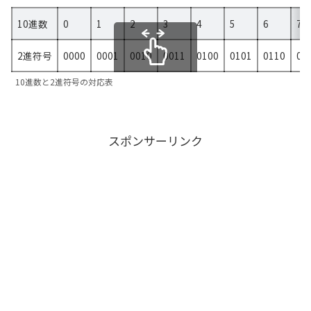
10進数
0
1
2
3
4
5
6
7
2進符号
0000
0001
0010
0011
0100
0101
0110
01
スクロールできます
10進数と2進符号の対応表
スポンサーリンク