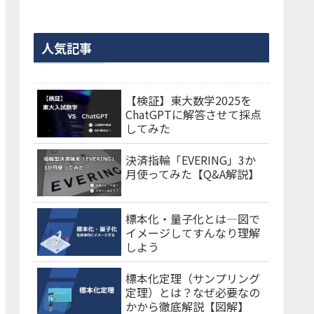
人気記事
【検証】東大数学2025を
ChatGPTに解答させて採点
してみた
決済指輪「EVERING」3か
月使ってみた【Q&A解説】
標本化・量子化とは―図で
イメージしてすんなり理解
しよう
標本化定理（サンプリング
定理）とは？なぜ必要なの
かから徹底解説【図解】