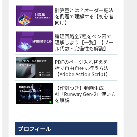
計算量とは？オーダー記法
を例題で理解する【初心者
向け】
論理回路全7種をベン図で
理解しよう【一覧】【ブー
ル代数・完備性も解説】
PDFのページ入れ替えを一
括で自由自在に行う方法
【Adobe Action Script】
【作例つき】動画生成
AI「Runway Gen-2」使い方
を解説
プロフィール